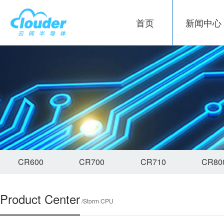
首页
新闻中心
CR600
CR700
CR710
CR80
Product Center
/Storm CPU